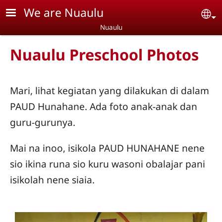
Skip to main content
We are Nuaulu
Se
Nuaulu
Nuaulu Preschool Photos
Mari, lihat kegiatan yang dilakukan di dalam
PAUD Hunahane. Ada foto anak-anak dan
guru-gurunya.
Mai na inoo, isikola PAUD HUNAHANE nene
sio ikina runa sio kuru wasoni obalajar pani
isikolah nene siaia.